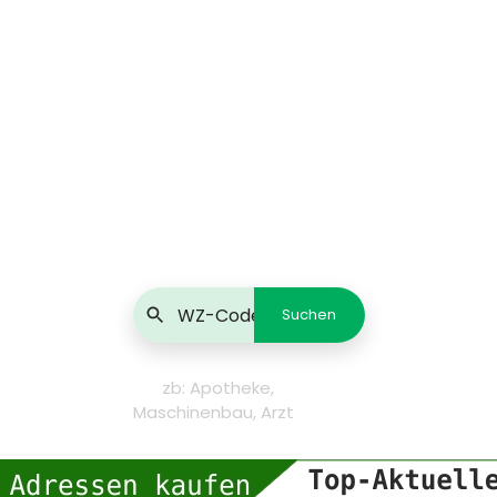
zb: Apotheke,
Maschinenbau, Arzt