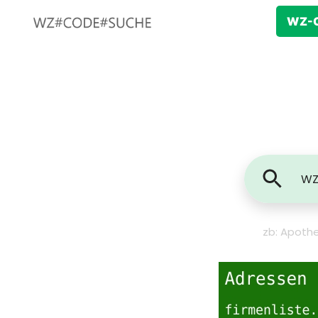
WZ-C
zb: Apothe