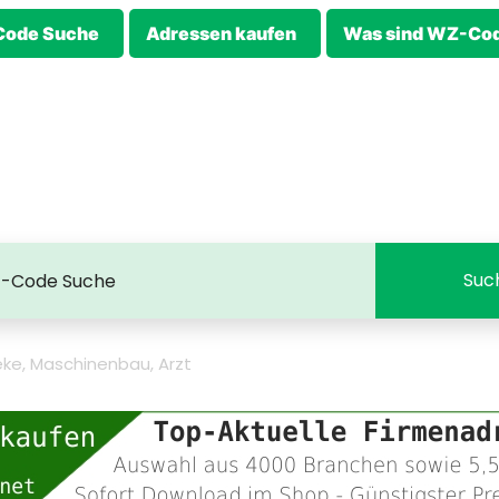
ode Suche
Adressen kaufen
Was sind WZ-Co
ke, Maschinenbau, Arzt