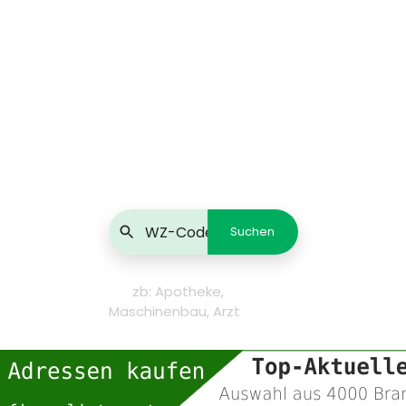
zb: Apotheke,
Maschinenbau, Arzt