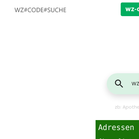
WZ-C
zb: Apothe