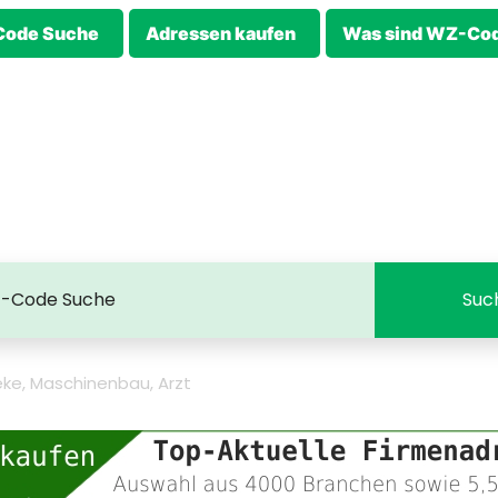
ode Suche
Adressen kaufen
Was sind WZ-Co
ke, Maschinenbau, Arzt